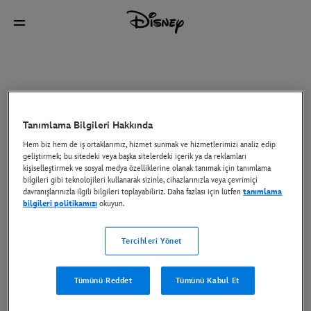
Tanımlama Bilgileri Hakkında
Hem biz hem de iş ortaklarımız, hizmet sunmak ve hizmetlerimizi analiz edip
geliştirmek; bu sitedeki veya başka sitelerdeki içerik ya da reklamları
kişiselleştirmek ve sosyal medya özelliklerine olanak tanımak için tanımlama
bilgileri gibi teknolojileri kullanarak sizinle, cihazlarınızla veya çevrimiçi
davranışlarınızla ilgili bilgileri toplayabiliriz. Daha fazlası için lütfen
tanımlama
bilgileri politikamızı
okuyun.
Tercihleri Yönet
Tümünü Reddet
Tümünü Kabul Et