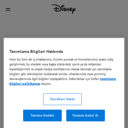
Tanımlama Bilgileri Hakkında
Hem biz hem de iş ortaklarımız, hizmet sunmak ve hizmetlerimizi analiz edip
geliştirmek; bu sitedeki veya başka sitelerdeki içerik ya da reklamları
kişiselleştirmek ve sosyal medya özelliklerine olanak tanımak için tanımlama
bilgileri gibi teknolojileri kullanarak sizinle, cihazlarınızla veya çevrimiçi
davranışlarınızla ilgili bilgileri toplayabiliriz. Daha fazlası için lütfen
tanımlama
bilgileri politikamızı
okuyun.
Tercihleri Yönet
Tümünü Reddet
Tümünü Kabul Et