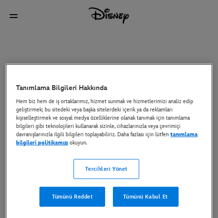
Tanımlama Bilgileri Hakkında
Hem biz hem de iş ortaklarımız, hizmet sunmak ve hizmetlerimizi analiz edip
geliştirmek; bu sitedeki veya başka sitelerdeki içerik ya da reklamları
kişiselleştirmek ve sosyal medya özelliklerine olanak tanımak için tanımlama
bilgileri gibi teknolojileri kullanarak sizinle, cihazlarınızla veya çevrimiçi
davranışlarınızla ilgili bilgileri toplayabiliriz. Daha fazlası için lütfen
tanımlama
bilgileri politikamızı
okuyun.
Tercihleri Yönet
Tümünü Reddet
Tümünü Kabul Et