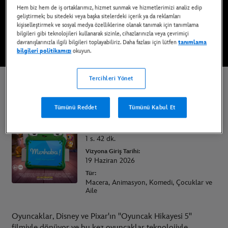
Hem biz hem de iş ortaklarımız, hizmet sunmak ve hizmetlerimizi analiz edip
Sinemalarda
geliştirmek; bu sitedeki veya başka sitelerdeki içerik ya da reklamları
kişiselleştirmek ve sosyal medya özelliklerine olanak tanımak için tanımlama
bilgileri gibi teknolojileri kullanarak sizinle, cihazlarınızla veya çevrimiçi
FRAGMANI İZLE
davranışlarınızla ilgili bilgileri toplayabiliriz. Daha fazlası için lütfen
tanımlama
bilgileri politikamızı
okuyun.
Tercihleri Yönet
Oyuncak Hikayesi 5
Yaş Sınırı:
Tümünü Reddet
Tümünü Kabul Et
6+
Gösterim Süresi:
1 s. 42 dk.
Vizyona Giriş Tarihi:
19 Haziran 2026
Tür:
Macera, Animasyon, Komedi, Çocuklar ve
Aile
Oyuncaklar, Disney ve Pixar'ın "Oyuncak Hikayesi 5"
filmiyle dönüyor ve bu kez oyuncaklar teknolojiyle