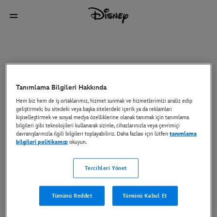
Tanımlama Bilgileri Hakkında
Hem biz hem de iş ortaklarımız, hizmet sunmak ve hizmetlerimizi analiz edip
geliştirmek; bu sitedeki veya başka sitelerdeki içerik ya da reklamları
kişiselleştirmek ve sosyal medya özelliklerine olanak tanımak için tanımlama
bilgileri gibi teknolojileri kullanarak sizinle, cihazlarınızla veya çevrimiçi
davranışlarınızla ilgili bilgileri toplayabiliriz. Daha fazlası için lütfen
tanımlama
bilgileri politikamızı
okuyun.
Tercihleri Yönet
Tümünü Reddet
Tümünü Kabul Et