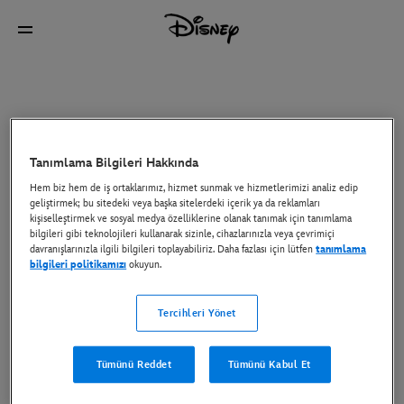
Tanımlama Bilgileri Hakkında
Hem biz hem de iş ortaklarımız, hizmet sunmak ve hizmetlerimizi analiz edip
geliştirmek; bu sitedeki veya başka sitelerdeki içerik ya da reklamları
kişiselleştirmek ve sosyal medya özelliklerine olanak tanımak için tanımlama
bilgileri gibi teknolojileri kullanarak sizinle, cihazlarınızla veya çevrimiçi
davranışlarınızla ilgili bilgileri toplayabiliriz. Daha fazlası için lütfen
tanımlama
bilgileri politikamızı
okuyun.
Tercihleri Yönet
Tümünü Reddet
Tümünü Kabul Et