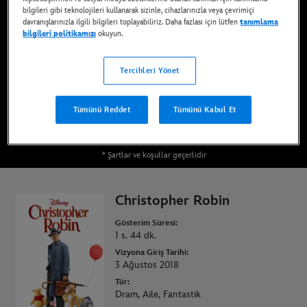
bilgileri gibi teknolojileri kullanarak sizinle, cihazlarınızla veya çevrimiçi
Şimdi Disney+* ve Dijital İndirme yoluyla
davranışlarınızla ilgili bilgileri toplayabiliriz. Daha fazlası için lütfen
tanımlama
edinebilirsiniz
bilgileri politikamızı
okuyun.
DISNEY+ İLE İZLEYİN
Tercihleri Yönet
Tümünü Reddet
Tümünü Kabul Et
FİLMİ SATIN ALIN
* Şartlar ve koşullar geçerlidir
Christopher Robin
Gösterim Süresi:
1 s. 44 dk.
Vizyona Giriş Tarihi:
3 Ağustos 2018
Tür:
Dram, Aile, Fantastik