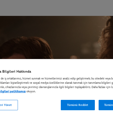
 Bilgileri Hakkında
e iş ortaklarımız, hizmet sunmak ve hizmetlerimizi analiz edip geliştirmek; bu sitedeki veya ba
eklamları kişiselleştirmek ve sosyal medya özelliklerine olanak tanımak için tanımlama bilgileri g
nle, cihazlarınızla veya çevrimiçi davranışlarınızla ilgili bilgileri toplayabiliriz. Daha fazlası için l
lgileri politikamızı
okuyun.
eri Yönet
Tümünü Reddet
Tümün