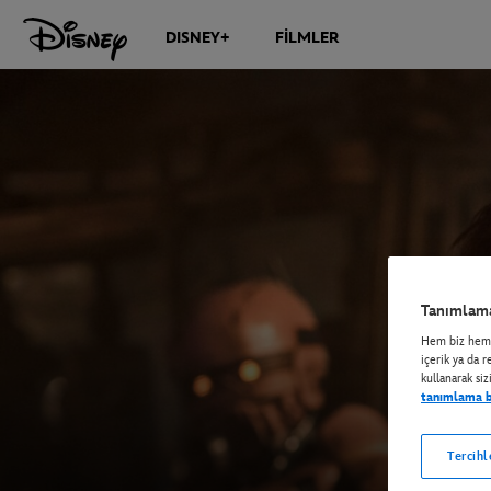
DISNEY+
FİLMLER
Tanımlama
Hem biz hem d
içerik ya da r
kullanarak sizi
tanımlama bi
Tercihl