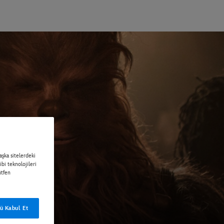
şka sitelerdeki
ibi teknolojileri
ütfen
ü Kabul Et