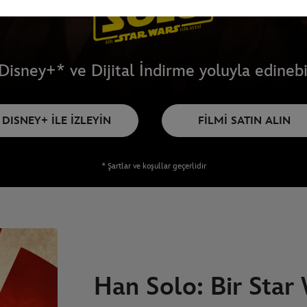
Disney+* ve Dijital İndirme yoluyla edinebil
DISNEY+ İLE İZLEYİN
FİLMİ SATIN ALIN
* Şartlar ve koşullar geçerlidir
Han Solo: Bir Star