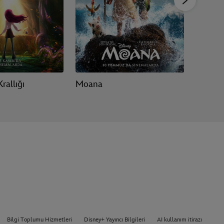
rallığı
Moana
Oyuncak
Bilgi Toplumu Hizmetleri
Disney+ Yayıncı Bilgileri
AI kullanım itirazı