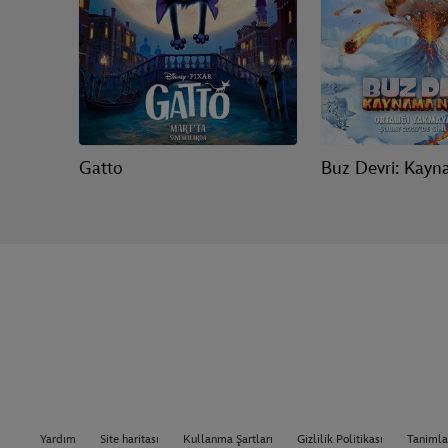
Gatto
Buz Devri: Kayn
Yardım
Site haritası
Kullanma Şartları
Gizlilik Politikası
Tanimlam